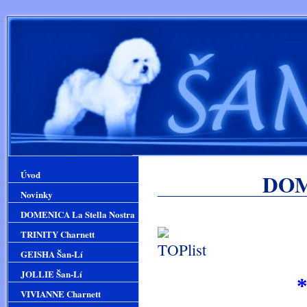
Úvod
DOME
Novinky
DOMENICA La Stella Nostra
TRINITY Charnett
GEISHA Šan-Lí
JOLLIE Šan-Lí
*1.1
VIVIANNE Charnett