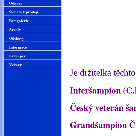
Odkazy
Štěňata k prodeji
Fotogalerie
Archív
Odchovy
Informace
Krycí pes
Vzkazy
Je držitelka těchto
Interšampion (C.I
Český veterán š
Grandšampion Č