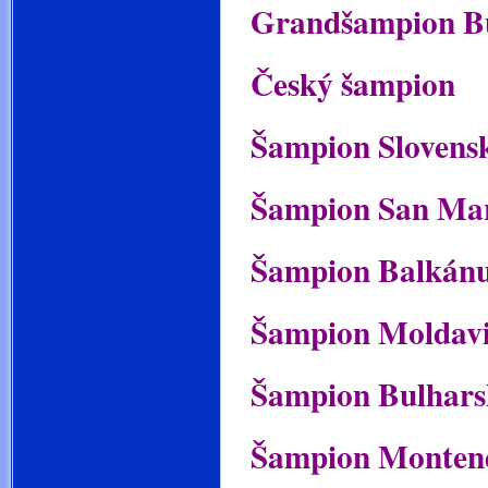
Grandšampion B
Český šampion
Šampion Slovens
Šampion San Ma
Šampion Balkán
Šampion Moldav
Šampion Bulhars
Šampion Monten