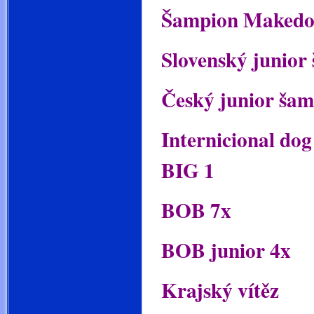
Šampion Makedo
Slovenský junior
Český junior ša
Internicional do
BIG 1
BOB 7x
BOB junior 4x
Krajský vítěz