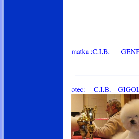
matka :C.I.B. GENE
otec: C.I.B. GIGOLO