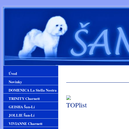
Úvod
Novinky
DOMENICA La Stella Nostra
TRINITY Charnett
GEISHA Šan-Lí
JOLLIE Šan-Lí
GEIS
VIVIANNE Charnett