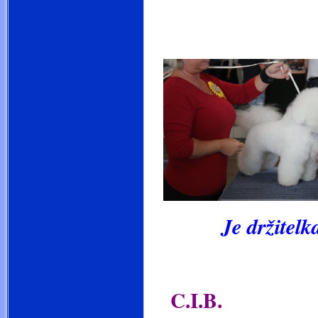
Je držitelka tě
C.I.B.