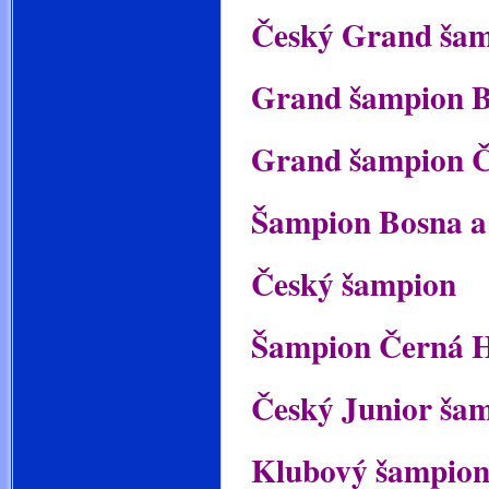
Český Grand ša
Grand šampion B
Grand šampion 
Šampion Bosna a
Český šampion
Šampion Černá 
Český Junior ša
Klubový šam