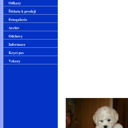
Odkazy
naroz
Štěňata k prodeji
Fotogalerie
Archív
Odchovy
Informace
Krycí pes
Vzkazy