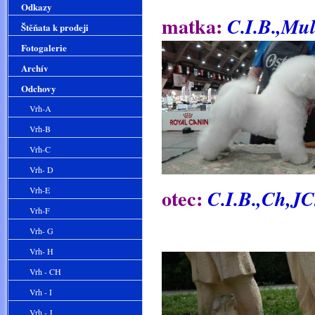
Odkazy
matka:
C.I.B.,Mul
Štěňata k prodeji
Fotogalerie
Archív
Odchovy
Vrh-A
Vrh-B
Vrh-C
Vrh- D
otec:
Vrh-E
C.I.B.,Ch,J
Vrh-F
Vrh- G
Vrh- H
Vrh - CH
Vrh - I
Vrh - J