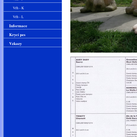
Vrh - K
Vrh - L
Informace
Krycí pes
Vzkazy