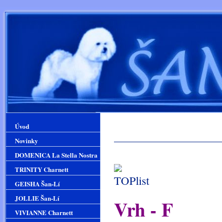
Úvod
Novinky
DOMENICA La Stella Nostra
TRINITY Charnett
GEISHA Šan-Lí
JOLLIE Šan-Lí
Vrh - F
VIVIANNE Charnett