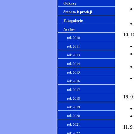
Odkazy
Štěňata k prodeji
Fotogalerie
Archív
10. 1
rok 2010
rok 2011
rok 2013
rok 2014
rok 2015
rok 2016
rok 2017
18. 9
rok 2018
rok 2019
rok 2020
rok 2021
11. 9
rok 2022