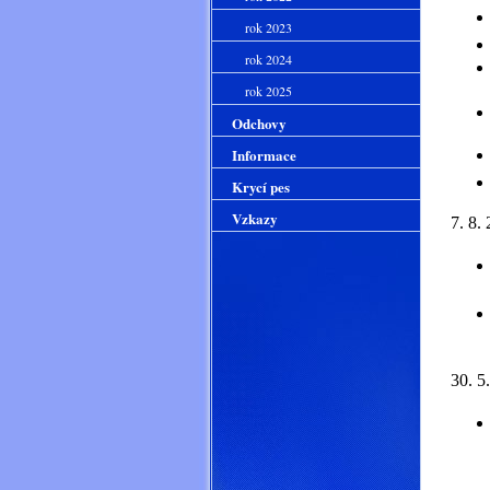
rok 2023
rok 2024
rok 2025
Odchovy
Informace
Krycí pes
Vzkazy
7. 8.
30. 5
V