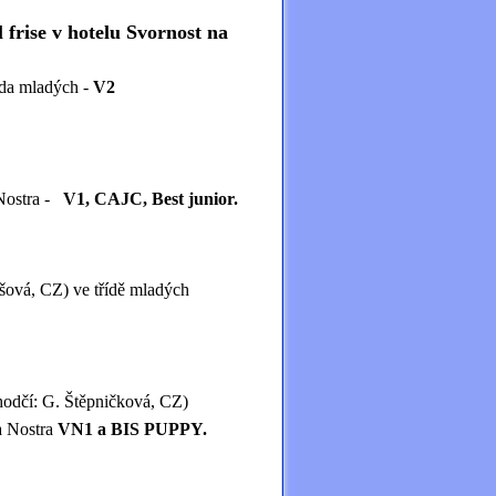
frise v hotelu Svornost na
adých -
V2
stra -
V1, CAJC, Best junior.
jšová, CZ) ve třídě mladých
odčí: G. Štěpničková, CZ)
stra
VN1 a BIS PUPPY.