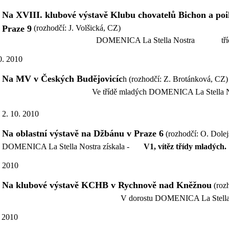
Na XVIII. klubové výstavě Klubu chovatelů Bichon a poil 
Praze 9
(rozhodčí: J. Volšická, CZ)
DOMENICA La Stella Nostra třída ml
0. 2010
Na MV v Českých Budějovicíc
h (rozhodčí: Z. Brotánková, CZ)
Ve třídě mladých DOMENICA La Stella No
2. 10. 2010
Na oblastní výstavě na Džbánu v Praze 6
(rozhodčí: O. Dole
DOMENICA La Stella Nostra získala -
V1, vítěz třídy mladých.
. 2010
Na klubové výstavě KCHB v Rychnově nad Kněžnou
(rozh
V dorostu DOMENICA La Stella No
. 2010