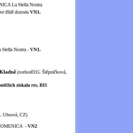
ICA La Stella Nostra
rostu
VN1.
Nostra -
VN1.
 Kladně
(rozhodčí:G. Štěpničková,
utěžích získala res. BIS
L. Ubrová, CZ)
ICA -
VN2