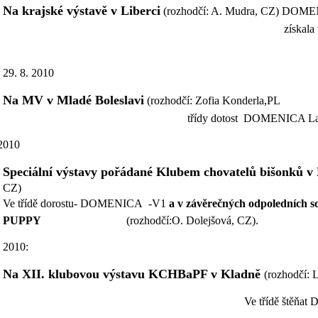
Na krajské výstavě v Liberci
(rozhodčí: A. Mudra, CZ) DOMEN
získala ve třídě do
29. 8. 2010
Na MV v Mladé Boleslavi
(rozhodčí: Zofia Konderla,PL
třídy dotost DOMENICA La Stella 
 2010
Speciální výstavy pořádané Klubem chovatelů bišonků v
CZ)
Ve třídě dorostu- DOMENICA -V1
a v závěrečných odpoledních so
PUPPY
(rozhodčí:O. Dolejšová, CZ).
. 2010:
Na XII. klubovou výstavu KCHBaPF v Kladně
(rozhodčí: 
e třídě štěňat DOMEN