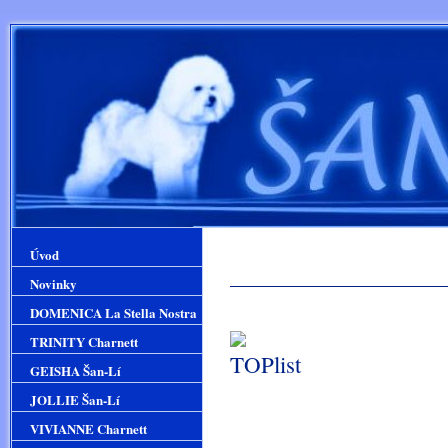
Úvod
Novinky
DOMENICA La Stella Nostra
TRINITY Charnett
GEISHA Šan-Lí
JOLLIE Šan-Lí
VIVIANNE Charnett