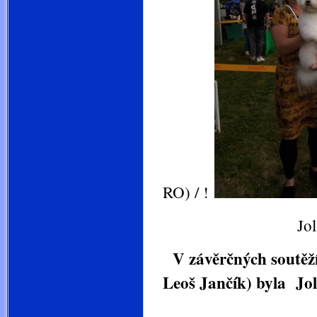
RO) / !
Jollie Šan-Lí
V závěrčných soutěží
Leoš Jančí
nejlepší ze