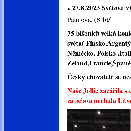
.
27.8.2023 Světová v
/
Paunovic (Srb)
75 bišonků velká konk
světa( Finsko,Argentý
Něměcko, Polsko ,Ita
Zeland,Francie,Španě
Český chovatelé se nes
Naše Jollie zazářila s
za sebou nechala Lit