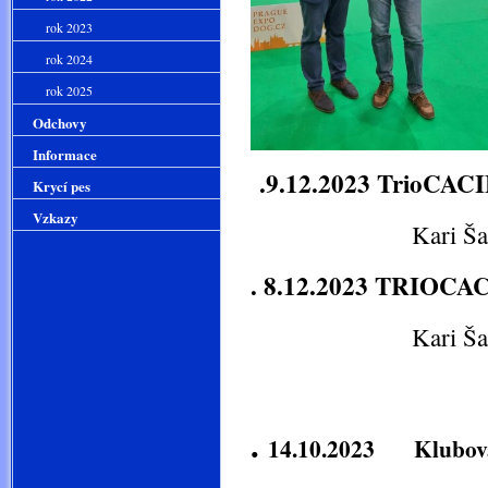
rok 2023
rok 2024
rok 2025
Odchovy
Informace
.9.12.2023 TrioCACI
Krycí pes
Vzkazy
Kari Šan-Lí - 
. 8.12.2023 TRIOCA
Kari Šan-Lí - 
.
14.10.2023 Klubová 