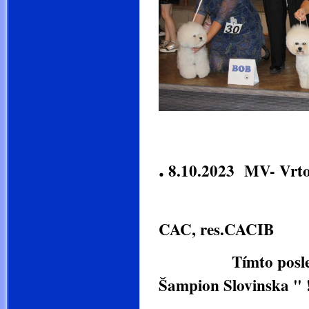
.
8.10.2023 MV- Vrtoj
Jollie Ša
CAC, res.CACIB
Tímto posledním ti
Šampion Slovinska " 