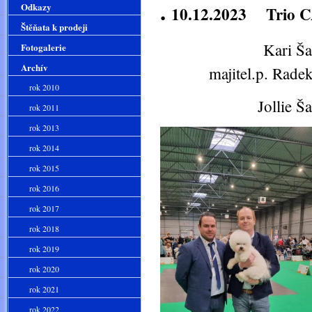
.
Odkazy
10.12.2023 Trio 
Štěňata k prodeji
Kari Šan-Lí t
Fotogalerie
Archív
majitel.p. Rade
rok 2010
Jollie Šan-Lí 
rok 2011
rok 2013
rok 2014
rok 2015
rok 2016
rok 2017
rok 2018
rok 2019
rok 2020
rok 2021
rok 2022