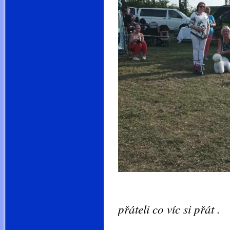
Příjemná slu
přáteli co víc si přát 