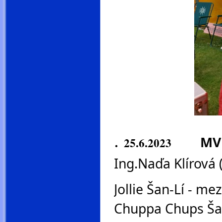
.
MV
25.6.2023
Ing.Naďa Klírová 
Jollie Šan-Lí - mez
Chuppa Chups Šan-