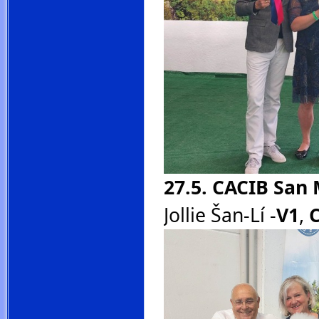
27.5.
CACIB San 
Jollie Šan-Lí -
V1
,