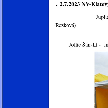
.
2.7.2023 NV-Klatov
Jupiter Šan-Lí
Rezková)
Jollie Šan-Lí - mez