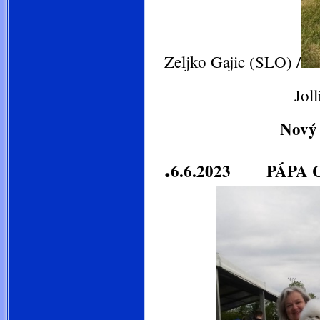
Zeljko Gajic (SLO) /
Jollie Šan- Lí
Nový Maďa
.
6.6.2023 PÁPA C