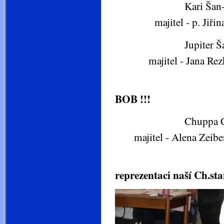
Kari Šan-Lí- tř
majitel - p. Jiři
Jupiter Šan-Lí -
majitel - Jana Re
Jollie Šan
BOB !!!
Chuppa Chups t
majitel - Alena Zeibe
Všem patří v
reprezentaci naší Ch.sta