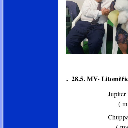
.
28.5. MV- Litoměřic
Jupiter Šan-Lí 
( m
Chuppa Ch
( ma