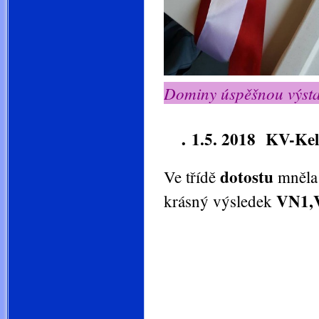
Dominy úspěšnou výsta
.
1.5. 2018 KV-Kel
dotostu
Ve třídě
mněla
VN1,Ví
krásný výsledek