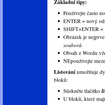
Základní tipy:
Používejte často no
ENTER = nový ods
SHIFT+ENTER = n
Obrázek je nejprve
souborů
.
Obsah z Wordu vžd
NEpoužívejte meze
Listování
umožňuje dyn
bloků:
l
Stiskněte tlačítko
U bloků, které mají