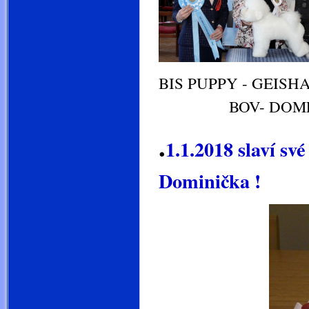
BIS P
BOV- DOME
.
1.1.2018 slaví sv
Dominička !