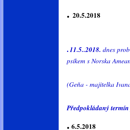
.
20.5.2018 MV-
dorost- 
.
11.5..2018.
dnes probě
psíkem s Norska Amea
(Geňa - majitelka Ivan
Předpokládaný termín 
.
6.5.2018 M