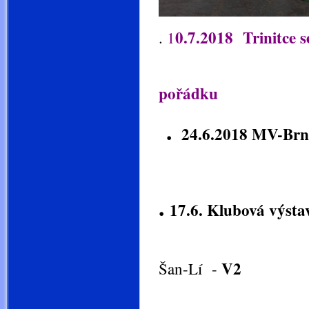
0.7.2018 Trinitce s
.
1
Všic
pořádku
.
24.6.2018 MV-Brn
třída m
.
17.6. Klubová výst
třída 
V2
Šan-Lí -