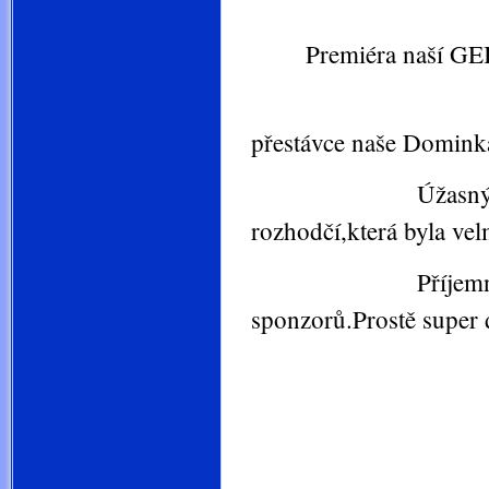
Premiéra naší GEISH
Po 
přestávce naše Dominka
Úžasný den, jsem
rozhodčí,která byla vel
Příjemná atmosvér
sponzorů.Prostě super 