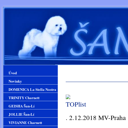
Úvod
Novinky
DOMENICA La Stella Nostra
TRINITY Charnett
GEISHA Šan-Lí
JOLLIE Šan-Lí
. 2.12.2018 MV-Praha 
VIVIANNE Charnett