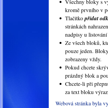
Všechny bloky s v
kromě prvního v p
přidat od
Tlačítko
stránkách nahraze
nadpisy u listování
Ze všech bloků, kt
pouze jeden. Bloky
zobrazeny vždy.
Pokud chcete skrýva
prázdný blok a pou
Chcete-li při přepn
za text bloku výra
Webová stránka byla v