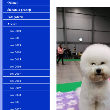
třída mlad
Odkazy
Štěňata k prodeji
Fotogalerie
Archív
rok 2010
rok 2011
rok 2013
rok 2014
rok 2015
rok 2016
rok 2017
rok 2018
rok 2019
rok 2020
rok 2021
rok 2022