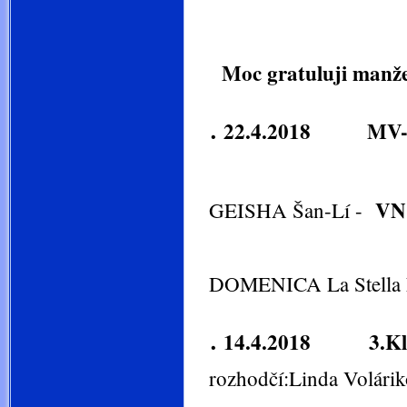
Moc gratuluji manž
.
22.4.2018 MV-Če
tříd
VN
GEISHA Šan-Lí -
tříd
DOMENICA La Stella 
.
14.4.2018 3.Klub
rozhodčí:Linda Volári