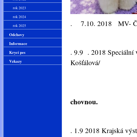
rok 2023
rok 2024
. 7.10. 2018 MV- Čes
rok 2025
Odchovy
třída juni
Informace
. 9.9 . 2018 Speciální
Krycí pes
Košťálová/
Vzkazy
třídá jun
chovnou.
. 1.9 2018 Krajská výs