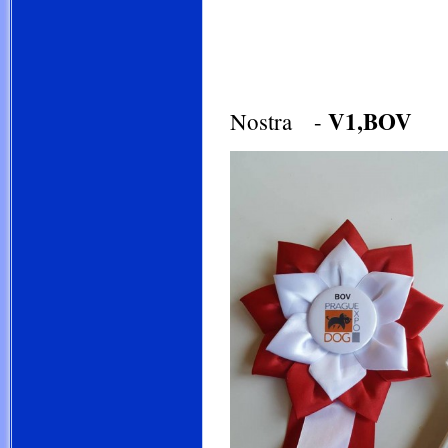
dorost-
veteráni-
V1,BOV
Nostra -
N