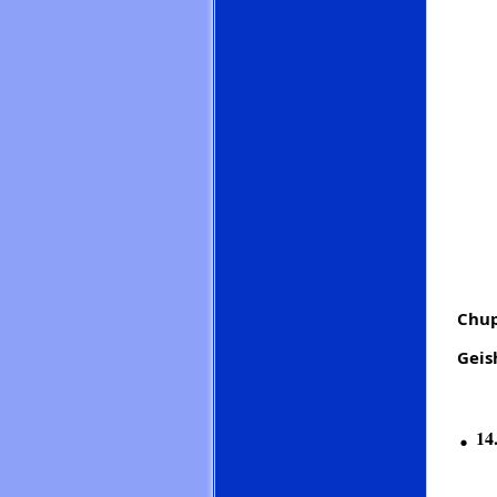
Chup
Geis
.
1
Ge