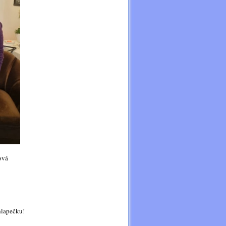
vá
hlapečku!