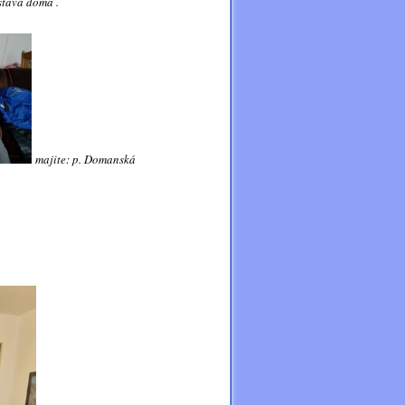
stává doma .
majite: p. Domanská