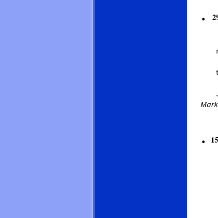
.
2
.
Mark
.
1