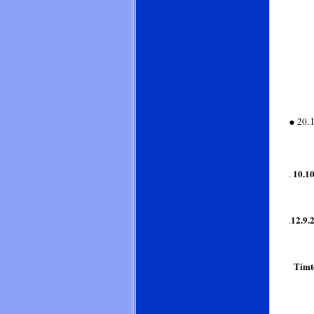
Nikd
.
.
20
Mul
10.10
.
mezi
12.9.
.
mezi
Tímto
Mo