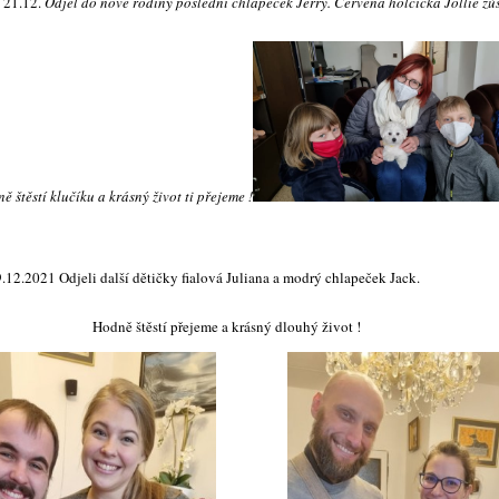
21.12.
Odjel do nové rodiny poslední chlapeček Jerry. Červená holčička Jollie zů
štěstí klučíku a krásný život ti přejeme !
.12.2021 Odjeli další dětičky fialová Juliana a modrý chlapeček Jack.
ě štěstí přejeme a krásný dlouhý život !