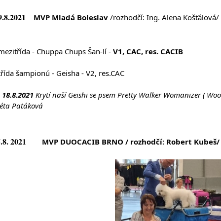
9.8.2021
MVP Mladá Boleslav
 /
rozhodčí: Ing. Alena Košťálová/
	mezitřída - Chuppa Chups Šan-lí - 
V1, CAC, res. CACIB
	třída šampionú - Geisha - V2, res.CAC
 18.8.2021
 Krytí naší Geishi se psem Pretty Walker Womanizer ( Woo
éta Patáková
5.8. 2021
MVP DUOCACIB BRNO 
/
 ro
zhodčí: Robert Kubeš
/