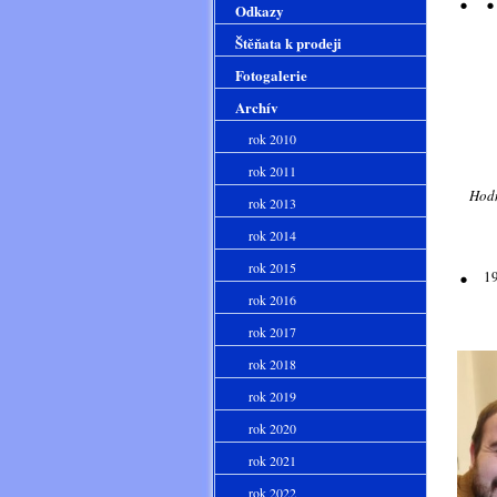
Odkazy
Štěňata k prodeji
Fotogalerie
Archív
rok 2010
rok 2011
Hodně 
rok 2013
.
rok 2014
rok 2015
19
rok 2016
Hodn
rok 2017
rok 2018
rok 2019
rok 2020
rok 2021
rok 2022