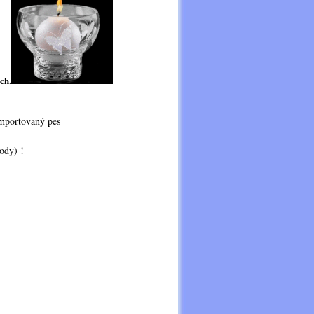
ch.
importovaný pes
y) !