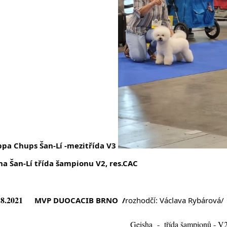
pa Chups Šan-Lí -mezitřída V3 
ha Šan-Lí třída šampionu V2, res.CAC
4.8.2021
MVP DUOCACIB BRNO
 /
rozhodčí: Václava Rybárová/
isha - třída šampionů - V2,re