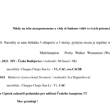
y na tebe nezapomeneme a vždy tě budeme vidět ve tvých potomcí
10. Narodily se nám štěňátka 3 chlapečci a 3 slečny, pyšným otcem je úspěšný 
tišampion Pretty Walker Womanizer (Wood
. 2021
MV - České Budějovice
/ rozhodčí: M.Guniš ( SK)
- V1, CAC, res.CACIB
třída: Chuppa Chups Šan-Lí
2021
Klubová výstava hotel Svornost / rozhodčí: Iva Slapničková/
CAC
třída - Chuppa Chups Šan-Lí - V1,
 Cipísek zakončil podmínku pro udělení Českého šampiona !!!!
c gratuluji !