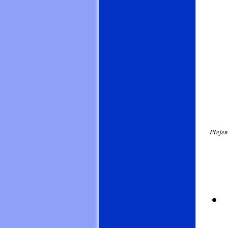
Přejem
.