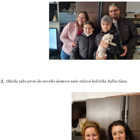
12.
Odešla jako první do nového domova naše růžová holčička Jullia Gaia.