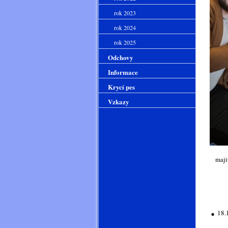
rok 2023
rok 2024
rok 2025
Odchovy
Informace
Krycí pes
Vzkazy
maji
.
18.1