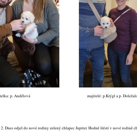
telka: p. Andělová majitelé: p.Krýgl a p. Doležalo
2. Dnes odjel do nové rodiny zelený chlapec Jupiter. Hodně štěstí v nové rodině c