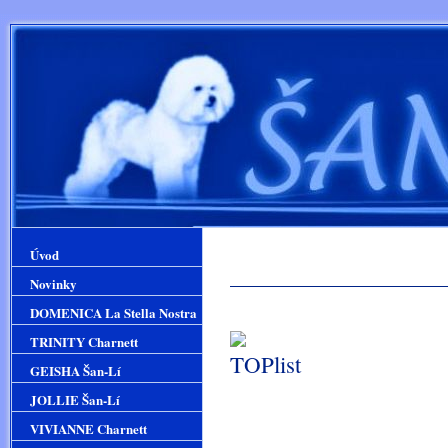
Úvod
Novinky
DOMENICA La Stella Nostra
TRINITY Charnett
GEISHA Šan-Lí
JOLLIE Šan-Lí
VIVIANNE Charnett