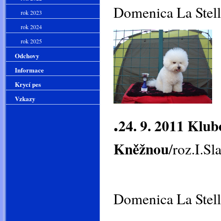
Domenica La Stell
rok 2023
rok 2024
rok 2025
Odchovy
Informace
Krycí pes
Vzkazy
.
24. 9. 2011 Klu
Kněžnou
/roz.I.Sl
Domenica La Stell