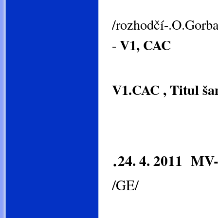
/rozhodčí-.O.Gorb
V1, CAC
-
odpoledne - 
V1.CAC , Titul 
.
24. 4. 2011
MV- 
/
Domenica L