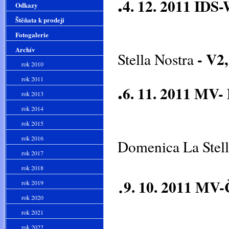
.
4. 12. 2011 IDS-
Odkazy
Štěňata k prodeji
mezitří
Fotogalerie
Archív
- V2,
Stella Nostra
rok 2010
rok 2011
.
6. 11. 2011 MV-
rok 2013
rok 2014
rok 2015
rok 2016
Domenica La Stell
rok 2017
rok 2018
.
9. 10. 2011 MV-
rok 2019
rok 2020
rok 2021
rok 2022