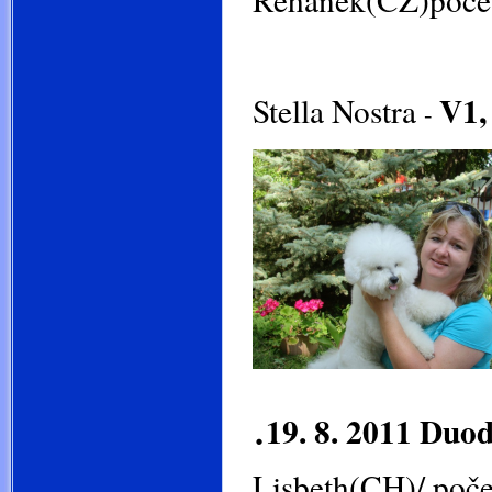
mezitří
V1,
Stella Nostra
-
.
19. 8. 2011 Duo
Lisbeth(CH)/ poče