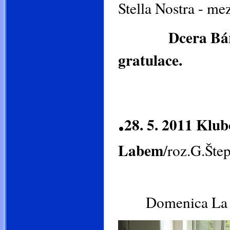
Stella Nostra - mez
Dcera Bára v so
gratulace.
.
28. 5. 2011 Klu
Labem
/roz.G.Šte
Domenica La Stel