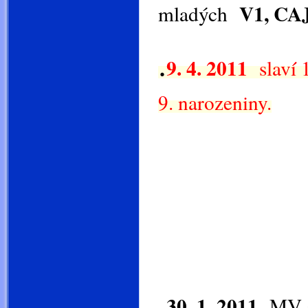
V
1, CA
mladých
.
9. 4. 2011
slaví
9. narozeniny.
.
30. 1. 2011
MV-G