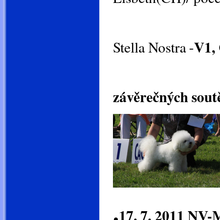
mezitří
V1,
Stella Nostra
-
závěrečných soutě
.
17. 7. 2011 NV-