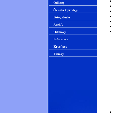
Odkazy
Štěňata k prodeji
Fotogalerie
Archív
Odchovy
Informace
Krycí pes
Vzkazy