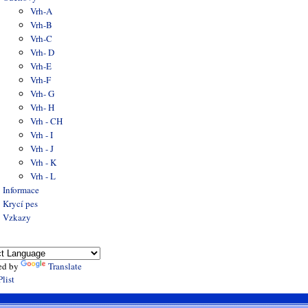
Vrh-A
Vrh-B
Vrh-C
Vrh- D
Vrh-E
Vrh-F
Vrh- G
Vrh- H
Vrh - CH
Vrh - I
Vrh - J
Vrh - K
Vrh - L
Informace
Krycí pes
Vzkazy
ed by
Translate